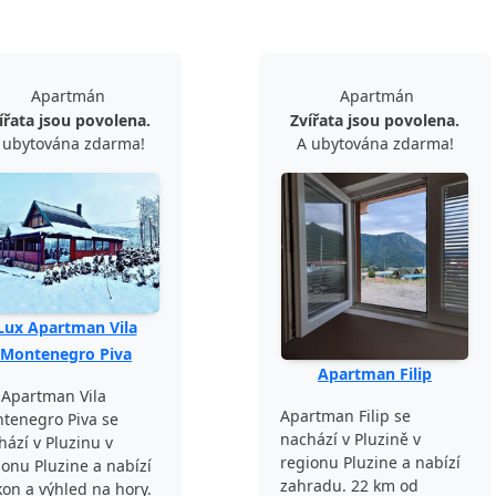
Apartmán
Apartmán
ířata jsou povolena.
Zvířata jsou povolena.
 ubytována zdarma!
A ubytována zdarma!
Lux Apartman Vila
Montenegro Piva
Apartman Filip
 Apartman Vila
Apartman Filip se
tenegro Piva se
nachází v Pluzině v
hází v Pluzinu v
regionu Pluzine a nabízí
ionu Pluzine a nabízí
zahradu. 22 km od
kon a výhled na hory.