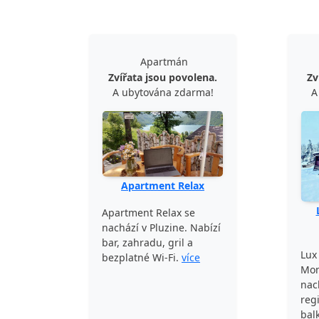
Apartmán
Zvířata jsou povolena.
Zv
A ubytována zdarma!
A
Apartment Relax
Apartment Relax se
nachází v Pluzine. Nabízí
bar, zahradu, gril a
Lux
bezplatné Wi-Fi.
více
Mon
nac
reg
bal