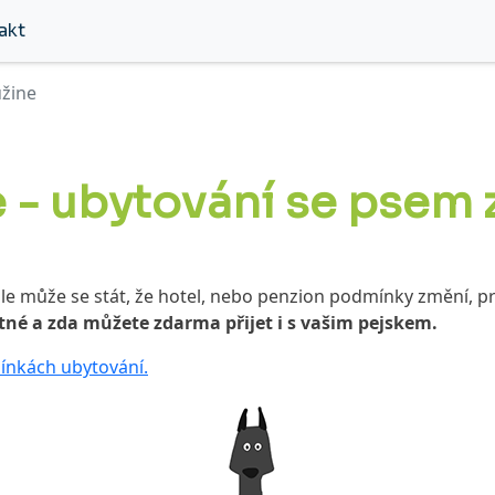
akt
užine
e - ubytování se psem
 ale může se stát, že hotel, nebo penzion podmínky změní, p
tné a zda můžete zdarma přijet i s vašim pejskem.
nkách ubytování.