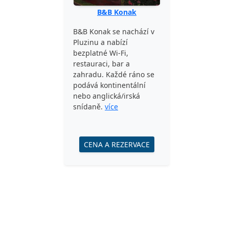
B&B Konak
B&B Konak se nachází v
Pluzinu a nabízí
bezplatné Wi-Fi,
restauraci, bar a
zahradu. Každé ráno se
podává kontinentální
nebo anglická/irská
snídaně.
více
CENA A REZERVACE