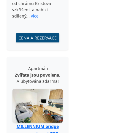
od chrámu Kristova
vzkříšení, a nabízí
sdílený...
více
CENA A REZERVACE
Apartmán
Zvířata jsou povolena.
A ubytována zdarma!
MILLENNIUM bridge