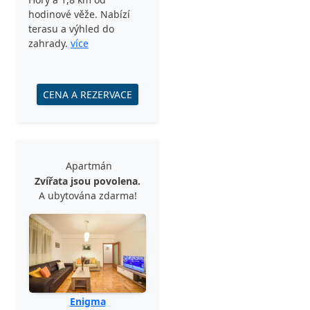
hodinové věže. Nabízí
terasu a výhled do
zahrady.
více
CENA A REZERVACE
Apartmán
Zvířata jsou povolena.
A ubytována zdarma!
Enigma