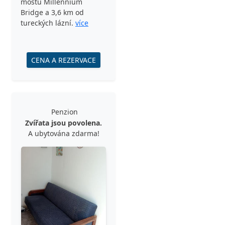
mostu Millennium
Bridge a 3,6 km od
tureckých lázní.
více
CENA A REZERVACE
Penzion
Zvířata jsou povolena.
A ubytována zdarma!