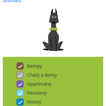
ubytování.
Kempy
Chaty a domy
Apartmány
Penziony
Hotely