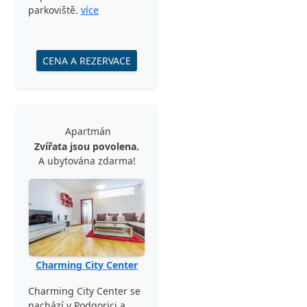
parkoviště.
více
CENA A REZERVACE
Apartmán
Zvířata jsou povolena.
A ubytována zdarma!
Charming City Center
Charming City Center se
nachází v Podgorici a