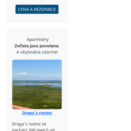
CENA A REZERVACE
Apartmány
Zvířata jsou povolena.
A ubytována zdarma!
Draga`s rooms
Draga`s rooms se
nachází 300 metrů od