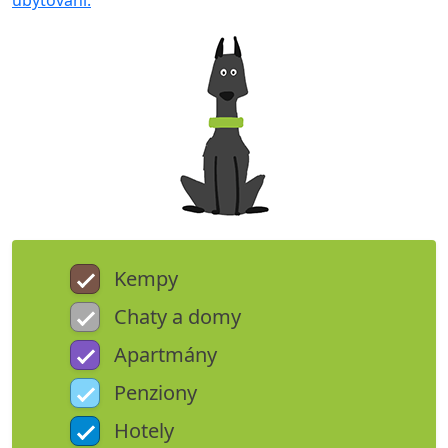
ubytování.
Kempy
Chaty a domy
Apartmány
Penziony
Hotely