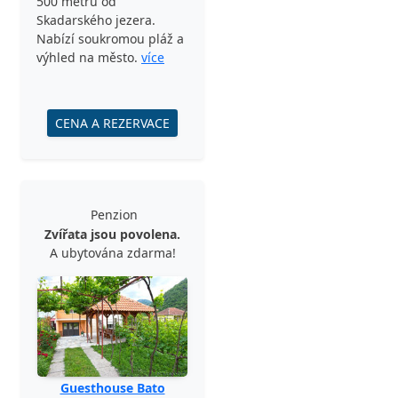
500 metrů od
Skadarského jezera.
Nabízí soukromou pláž a
výhled na město.
více
CENA A REZERVACE
Penzion
Zvířata jsou povolena.
A ubytována zdarma!
Guesthouse Bato