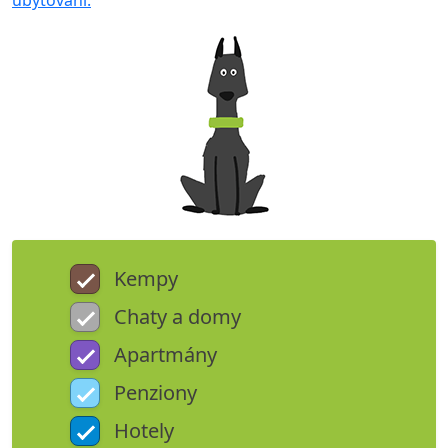
ubytování.
Kempy
Chaty a domy
Apartmány
Penziony
Hotely